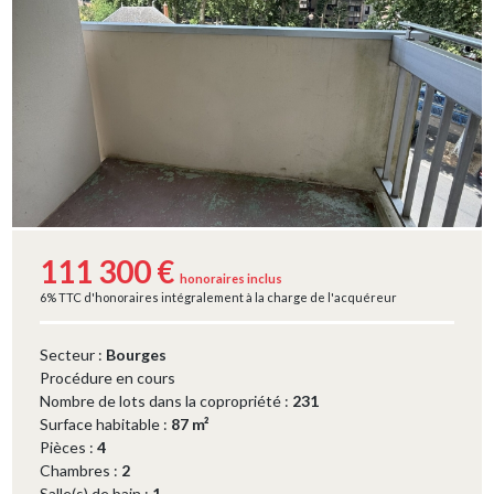
111 300 €
honoraires inclus
6% TTC d'honoraires intégralement à la charge de l'acquéreur
Secteur :
Bourges
Procédure en cours
Nombre de lots dans la copropriété :
231
Surface habitable :
87 m²
Pièces :
4
Chambres :
2
Salle(s) de bain :
1