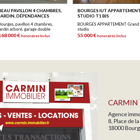
BEAU PAVILLON 4 CHAMBRES,
BOURGES IUT APPARTEMEN
JARDIN, DÉPENDANCES
STUDIO T1 BIS
Bourges, pavillon 4 chambres,
BOURGES APPARTEMENT Grand
jardin arboré, garage double
studio
168 000 €
55 000 €
honoraires inclus
honoraires inclus
CARMIN 
Agence immob
8, Place de l
18000 Bourg