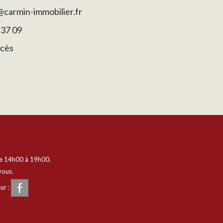
carmin-immobilier.fr
 37 09
ccès
e 14h00 à 19h00.
vous.
ur :