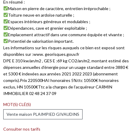
En résumé :
Maison en pierre de caractère, entretien irréprochable ;
Toiture neuve en ardoise naturelle ;
Espaces intérieurs généreux et modulables ;
Dépendances, cave et grenier exploitable ;
Emplacement attractif dans une commune équipée et vivante ;
Potentiel de valorisation important.
Les informations sur les risques auxquels ce bien est exposé sont
disponibles sur :www. georisques.gouv.fr
DPE E 310 kw/an/m2 , GES E :69 kg CO2/an/m2, montant estimé des
dépenses annuelles d’énergie pour un usage standard entre 3880 €
et 5300 € indexées aux années 2021 2022 2023 (abonnement
compris).Prix 220500HAI honoraires 5%ttc 10500€ honoraires
exclus, HN 10500€Ttc a la charges de l’acquéreur CARMIN
IMMOBILIER 02 48 24 37 09
MOT(S) CLÉ(S)
Vente maison PLAIMPIED GIVAUDINS
Consulter nos tarifs