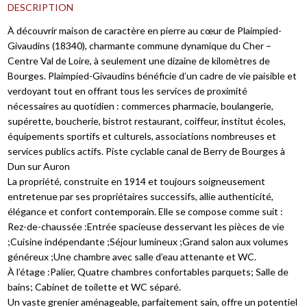
DESCRIPTION
À découvrir maison de caractère en pierre au cœur de Plaimpied-
Givaudins (18340), charmante commune dynamique du Cher –
Centre Val de Loire, à seulement une dizaine de kilomètres de
Bourges. Plaimpied-Givaudins bénéficie d’un cadre de vie paisible et
verdoyant tout en offrant tous les services de proximité
nécessaires au quotidien : commerces pharmacie, boulangerie,
supérette, boucherie, bistrot restaurant, coiffeur, institut écoles,
équipements sportifs et culturels, associations nombreuses et
services publics actifs. Piste cyclable canal de Berry de Bourges à
Dun sur Auron
La propriété, construite en 1914 et toujours soigneusement
entretenue par ses propriétaires successifs, allie authenticité,
élégance et confort contemporain. Elle se compose comme suit :
Rez-de-chaussée :Entrée spacieuse desservant les pièces de vie
;Cuisine indépendante ;Séjour lumineux ;Grand salon aux volumes
généreux ;Une chambre avec salle d’eau attenante et WC.
À l’étage :Palier, Quatre chambres confortables parquets; Salle de
bains; Cabinet de toilette et WC séparé.
Un vaste grenier aménageable, parfaitement sain, offre un potentiel