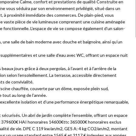
raine Calme, confort et prestations de qualité Construite en
e vous séduira par son environnement privilégié, situé dans un
t, à proximité immédiate des commerces. De plain-pied, vous
une vaste pièce de vie lumineuse comprenant une cuisine aménagée
ne fonctionnelle. L’espace de vie se compose également d’un salon-
une salle de bain moderne avec douche et baignoire, ainsi qu’un
s supplémentaires et une salle d’eau avec WC, offrant un espace nuit
beaux jours grâce à deux pergolas, à l’avant et à l’arrière de la
on selon l’ensoleillement. La terrasse, accessible directement
ts de convivialité.
scine chauffée, couverte par un dôme, exposée plein sud,
e tout au long de l’année.
 excellente isolation et d’une performance énergétique remarquable,
 sécurisés. Un abri de jardin complète l’ensemble, offrant un espace
rix 379600€ HAI honoraires 14600€ttc 365000€ honoraires exclus
 qualité de vie. DPE C 119 kw/an/m2, GES A: 4 kg CO2/an/m2, montant
our un usage standard entre 1565 € et 2117 € indexées aux années