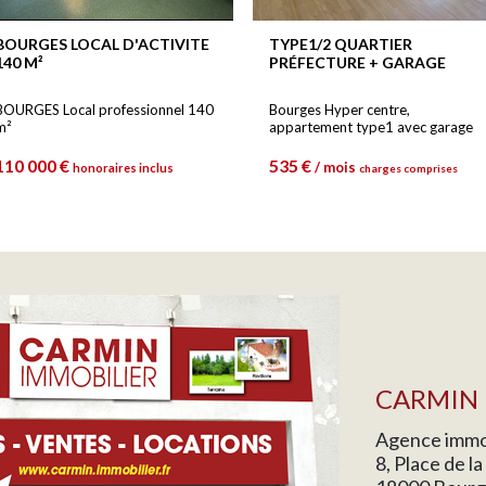
BOURGES LOCAL D'ACTIVITE
TYPE1/2 QUARTIER
140 M²
PRÉFECTURE + GARAGE
BOURGES Local professionnel 140
Bourges Hyper centre,
m²
appartement type1 avec garage
110 000 €
535 €
/ mois
honoraires inclus
charges comprises
CARMIN 
Agence immob
8, Place de l