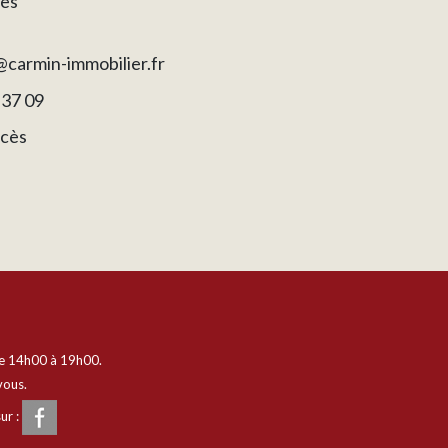
es
carmin-immobilier.fr
 37 09
ccès
e 14h00 à 19h00.
vous.
ur :