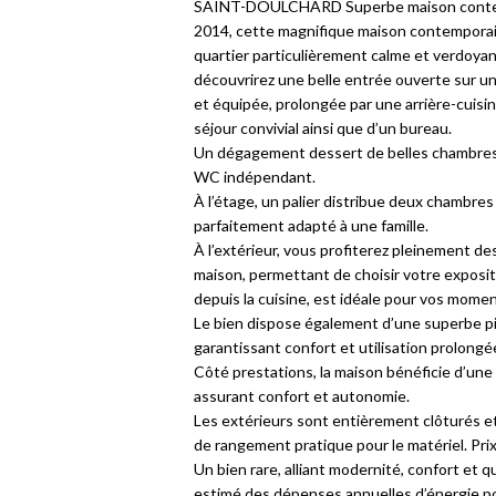
SAINT-DOULCHARD Superbe maison contempo
2014, cette magnifique maison contemporain
quartier particulièrement calme et verdoyan
découvrirez une belle entrée ouverte sur 
et équipée, prolongée par une arrière-cuisi
séjour convivial ainsi que d’un bureau.
Un dégagement dessert de belles chambres, 
WC indépendant.
À l’étage, un palier distribue deux chambre
parfaitement adapté à une famille.
À l’extérieur, vous profiterez pleinement des 
maison, permettant de choisir votre expositi
depuis la cuisine, est idéale pour vos momen
Le bien dispose également d’une superbe pi
garantissant confort et utilisation prolongé
Côté prestations, la maison bénéficie d’une
assurant confort et autonomie.
Les extérieurs sont entièrement clôturés et
de rangement pratique pour le matériel. P
Un bien rare, alliant modernité, confort et
estimé des dépenses annuelles d’énergie p