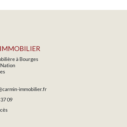
IMMOBILIER
ilière à Bourges
a Nation
es
carmin-immobilier.fr
 37 09
ccès